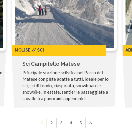
MOLISE // SCI
AB
Sci Campitello Matese
on
Principale stazione sciistica nel Parco del
Matese con piste adatte a tutti, Ideale per lo
sci, sci di fondo, ciaspolata, snowboard e
snowbike. In estate, sentieri e passeggiate a
cavallo tra panorami appenninici.
1
2
3
4
5
6