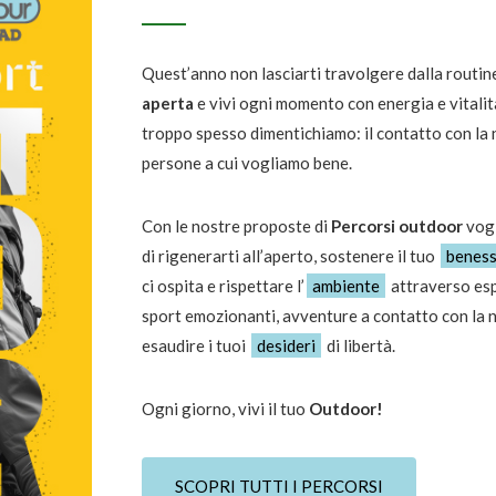
Quest’anno non lasciarti travolgere dalla routin
aperta
e vivi ogni momento con energia e vitalit
troppo spesso dimentichiamo: il contatto con la n
persone a cui vogliamo bene.
Con le nostre proposte di
Percorsi outdoor
vogl
di rigenerarti all’aperto, sostenere il tuo
beness
ci ospita e rispettare l’
ambiente
attraverso esp
sport emozionanti, avventure a contatto con la 
esaudire i tuoi
desideri
di libertà.
Ogni giorno, vivi il tuo
Outdoor!
SCOPRI TUTTI I PERCORSI