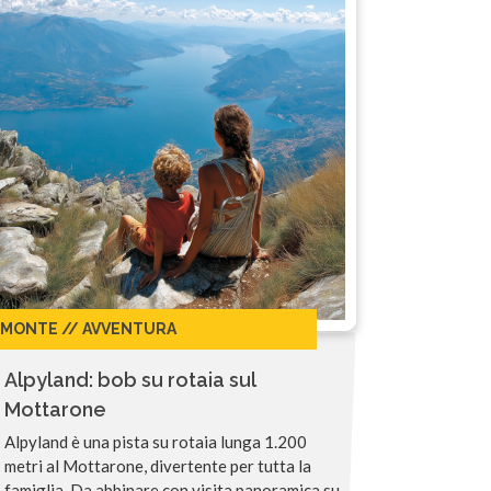
EMONTE // AVVENTURA
Alpyland: bob su rotaia sul
Mottarone
Alpyland è una pista su rotaia lunga 1.200
metri al Mottarone, divertente per tutta la
famiglia. Da abbinare con visita panoramica su