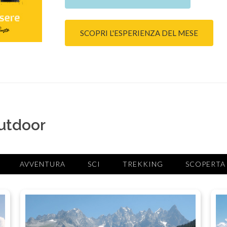
SCOPRI L'ESPERIENZA DEL MESE
outdoor
AVVENTURA
SCI
TREKKING
SCOPERTA