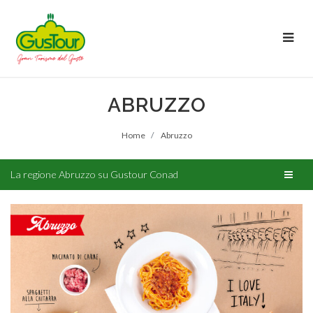
ABRUZZO
Home
Abruzzo
La regione Abruzzo su Gustour Conad