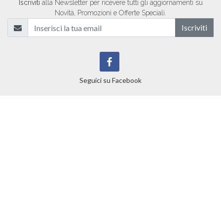
Iscriviti
alla Newsletter per ricevere tutti gli aggiornamenti su
Novità, Promozioni e Offerte Speciali.
Iscriviti
Seguici su Facebook
Gustour.it ©
2026
tutti i diritti riservati. PAC2000A P.IVA
00163040546 -
Privacy Policy
-
Cookie Policy
Realizzato da
T&RB//GROUP