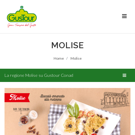
MOLISE
Home
Molise
La regione Molise su Gustour Conad