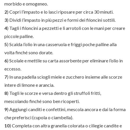
morbido e omogeneo.
2
) Copri l’impasto e lo lasci riposare per circa 30 minuti.
3
)
Dividi l’impasto in più pezzi e formi dei filoncini sottili.
4
)
Tagli i filoncini a pezzetti e li arrotoli con le mani per creare
piccole palline.
5
) Scalda l’olio in una casseruola e friggi poche palline alla
volta finché sono dorate.
6
) Scolale e mettile su carta assorbente per eliminare l’olio in
eccesso.
7
) In una padella sciogli miele e zucchero insieme alle scorze
intere di limone e arancia.
8
) Togli le scorze e versa dentro gli struffoli fritti,
mescolando finché sono ben ricoperti.
9
) Aggiungi canditi e confettini, mescola ancora e dai la forma
che preferisci (cupola o ciambella).
10
) Completa con altra granella colorata o ciliegie candite e