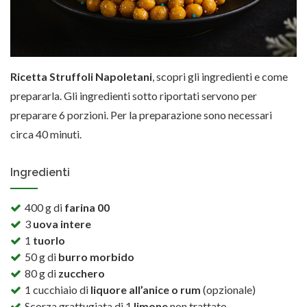
Ricetta Struffoli Napoletani
, scopri gli ingredienti e come
prepararla. Gli ingredienti sotto riportati servono per
preparare 6 porzioni. Per la preparazione sono necessari
circa 40 minuti.
Ingredienti
400 g di
farina 00
3
uova intere
1
tuorlo
50 g di
burro morbido
80 g di
zucchero
1 cucchiaio di
liquore all’anice o rum
(opzionale)
Scorza grattugiata di 1
limone
non trattato