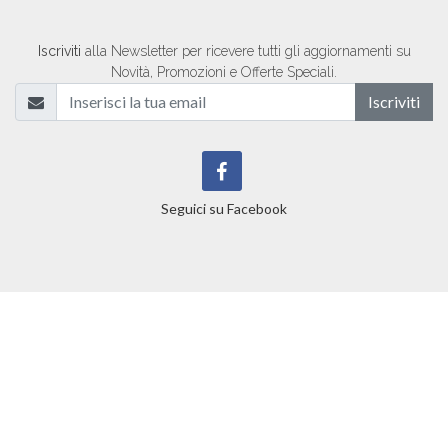
Iscriviti
alla Newsletter per ricevere tutti gli aggiornamenti su
Novità, Promozioni e Offerte Speciali.
Iscriviti
Seguici su Facebook
Gustour.it ©
2026
tutti i diritti riservati. PAC2000A P.IVA
00163040546 -
Privacy Policy
-
Cookie Policy
Realizzato da
T&RB//GROUP