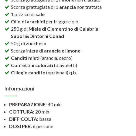
Scorza grattugiata di 1
arancia
non trattata
1 pizzico di
sale
Olio di arachidi
per friggere q.b
250 g di
Miele di Clementino di Calabria
Sapori&Dintorni Conad
50 g di
zucchero
Scorza intera di
arancia e limone
Canditi misti
(arancia, cedro)
Confettini colorati
(diavoletti)
Ciliegie candite
(opzionali) q.b.
Informazioni
PREPARAZIONE:
40 min
COTTURA:
20 min
DIFFICOLTÀ:
bassa
DOSI PER:
6 persone